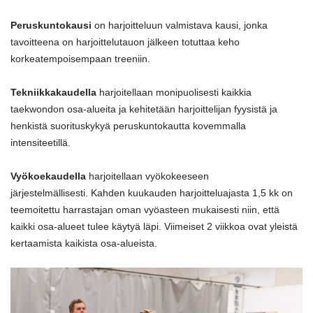
Peruskuntokausi
on harjoitteluun valmistava kausi, jonka
tavoitteena on harjoittelutauon jälkeen totuttaa keho
korkeatempoisempaan treeniin.
Tekniikkakaudella
harjoitellaan monipuolisesti kaikkia
taekwondon osa-alueita ja kehitetään harjoittelijan fyysistä ja
henkistä suorituskykyä peruskuntokautta kovemmalla
intensiteetillä.
Vyökoekaudella
harjoitellaan vyökokeeseen
järjestelmällisesti. Kahden kuukauden harjoitteluajasta 1,5 kk on
teemoitettu harrastajan oman vyöasteen mukaisesti niin, että
kaikki osa-alueet tulee käytyä läpi. Viimeiset 2 viikkoa ovat yleistä
kertaamista kaikista osa-alueista.