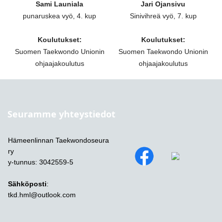
Sami Launiala
Jari Ojansivu
punaruskea vyö, 4. kup
Sinivihreä vyö, 7. kup
Koulutukset:
Koulutukset:
Suomen Taekwondo Unionin
Suomen Taekwondo Unionin
ohjaajakoulutus
ohjaajakoulutus
Seuramme yhteystiedot
Hämeenlinnan Taekwondoseura
ry
y-tunnus: 3042559-5
Sähköposti
:
tkd.hml@outlook.com