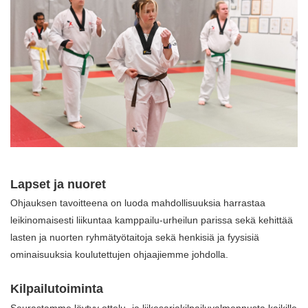
Lapset ja nuoret
Ohjauksen tavoitteena on luoda mahdollisuuksia harrastaa
leikinomaisesti liikuntaa kamppailu-urheilun parissa sekä kehittää
lasten ja nuorten ryhmätyötaitoja sekä henkisiä ja fyysisiä
ominaisuuksia koulutettujen ohjaajiemme johdolla.
Kilpailutoiminta
Seurastamme löytyy ottelu- ja liikesarjakilpailuvalmennusta kaikille