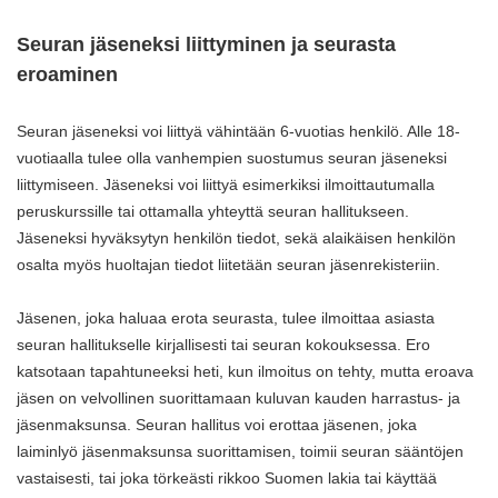
Seuran jäseneksi liittyminen ja seurasta
eroaminen
Seuran jäseneksi voi liittyä vähintään 6-vuotias henkilö. Alle 18-
vuotiaalla tulee olla vanhempien suostumus seuran jäseneksi
liittymiseen. Jäseneksi voi liittyä esimerkiksi ilmoittautumalla
peruskurssille tai ottamalla yhteyttä seuran hallitukseen.
Jäseneksi hyväksytyn henkilön tiedot, sekä alaikäisen henkilön
osalta myös huoltajan tiedot liitetään seuran jäsenrekisteriin.
Jäsenen, joka haluaa erota seurasta, tulee ilmoittaa asiasta
seuran hallitukselle kirjallisesti tai seuran kokouksessa. Ero
katsotaan tapahtuneeksi heti, kun ilmoitus on tehty, mutta eroava
jäsen on velvollinen suorittamaan kuluvan kauden harrastus- ja
jäsenmaksunsa. Seuran hallitus voi erottaa jäsenen, joka
laiminlyö jäsenmaksunsa suorittamisen, toimii seuran sääntöjen
vastaisesti, tai joka törkeästi rikkoo Suomen lakia tai käyttää