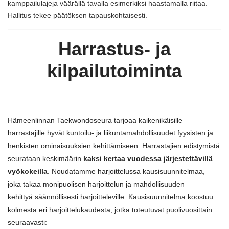
kamppailulajeja väärällä tavalla esimerkiksi haastamalla riitaa.
Hallitus tekee päätöksen tapauskohtaisesti.
Harrastus- ja
kilpailutoiminta
Hämeenlinnan Taekwondoseura tarjoaa kaikenikäisille
harrastajille hyvät kuntoilu- ja liikuntamahdollisuudet fyysisten ja
henkisten ominaisuuksien kehittämiseen. Harrastajien edistymistä
seurataan keskimäärin
kaksi kertaa vuodessa järjestettävillä
vyökokeilla
. Noudatamme harjoittelussa kausisuunnitelmaa,
joka takaa monipuolisen harjoittelun ja mahdollisuuden
kehittyä säännöllisesti harjoitteleville. Kausisuunnitelma koostuu
kolmesta eri harjoittelukaudesta, jotka toteutuvat puolivuosittain
seuraavasti: