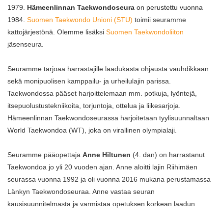
1979.
Hämeenlinnan Taekwondoseura
on perustettu vuonna
1984.
Suomen Taekwondo Unioni (STU
)
toimii seuramme
kattojärjestönä. Olemme lisäksi
Suomen Taekwondoliiton
jäsenseura.
Seuramme tarjoaa harrastajille laadukasta ohjausta vauhdikkaan
sekä monipuolisen kamppailu- ja urheilulajin parissa.
Taekwondossa pääset harjoittelemaan mm. potkuja, lyöntejä,
itsepuolustustekniikoita, torjuntoja, ottelua ja liikesarjoja.
Hämeenlinnan Taekwondoseurassa harjoitetaan tyylisuunnaltaan
World Taekwondoa (WT), joka on virallinen olympialaji.
Seuramme pääopettaja
Anne Hiltunen
(4. dan) on harrastanut
Taekwondoa jo yli 20 vuoden ajan. Anne aloitti lajin Riihimäen
seurassa vuonna 1992 ja oli vuonna 2016 mukana perustamassa
Länkyn Taekwondoseuraa. Anne vastaa seuran
kausisuunnitelmasta ja varmistaa opetuksen korkean laadun.