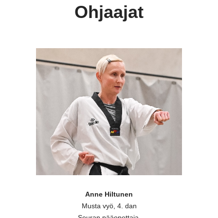
Ohjaajat
Anne Hiltunen
Musta vyö, 4. dan
Seuran pääopettaja.