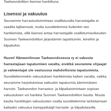
Taekwondoliiton lisenssi hankittuna.
Lisenssi ja vakuutus
Seuramme harrastustoimintaan osallistuvalta harrastajalta ei
vaadita lajilsenssiä, mutta suosittelemme kuitenkin sen
hankkimista, sillä lisenssi antaa harrastajalle
osallistumisoikeuden
Suomen Taekwondoliiton järjestämiin tapahtumiin, leireihin ja
kilpailuihin.
Huom!
Hämeenlinnan Taekwondoseura ry ei vakuuta
harrastajiaan tapaturmien varalta
,
eivätkä seuramme ohjaajat
ja valmentajat ole vastuussa mahdollisista tapaturmista.
Suosittelemmekin vakuutuksen hankkimista kaiken varalta, v
aikka
seuramme harjoituksissa sattuukin tapaturmia äärimmäisen
harvoin
.
Taekwondon harrastus- ja kilpailutoimintaan sopivan
vakuutuksen voi hankkia Suomen Taekwondoliiton kautta.
Muuta
kautta hankittujen vakuutusten osalta suosittelemme tarkistamaan
kattaako vakuutus kamppailulajit harraste- ja kilpailutasolla.