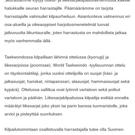
halukkaille seuran harrastajille. Päämäärämme on tarjota
harrastajalle valmiudet kilpaurheiluun. Asiantunteva valmennus eri
osa-alueilla ja oikeaoppiset harjoitusmenetelmät tuovat
jatkuvuutta liikuntauralle, joten harrastusta on mahdollista jatkaa
myös vanhemmalla iällä.
Taekwondossa kilpaillaan lähinnä ottelussa (kyorugi) ja
liikesarjoissa (poomsae). World Taekwondo -tyylisuunnan ottelu
on täyskontaktilaji, jonka vuoksi ottelijoilla on suojat (käsi- ja
jalkasuojat, hanskat, rintapanssari, alasuojat, hammassuojat sekä
kypärä). Ottelussa sallittua ovat lyönnit vartaloon sekä potkut
vartaloon ja päähän. Liikesarjakilpailuissa kilpailija esittää ennalta
määrätyt liikesarjat joko yksin tai parin kanssa tuomaristolle, joka
arvioi ja pisteyttää suorituksen.
Kilpailutoimintaan osallistuvalla harrastajalla tulee olla Suomen