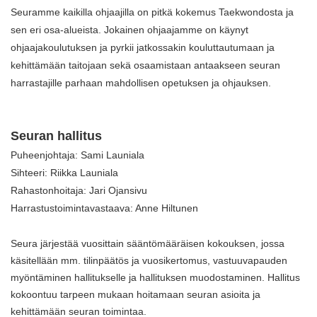
Seuramme kaikilla ohjaajilla on pitkä kokemus Taekwondosta ja
sen eri osa-alueista. Jokainen ohjaajamme on käynyt
ohjaajakoulutuksen ja pyrkii jatkossakin kouluttautumaan ja
kehittämään taitojaan sekä osaamistaan antaakseen seuran
harrastajille parhaan mahdollisen opetuksen ja ohjauksen.
Seuran hallitus
Puheenjohtaja: Sami Launiala
Sihteeri: Riikka Launiala
Rahastonhoitaja: Jari Ojansivu
Harrastustoimintavastaava: Anne Hiltunen
Seura järjestää vuosittain sääntömääräisen kokouksen, jossa
käsitellään mm. tilinpäätös ja vuosikertomus, vastuuvapauden
myöntäminen hallitukselle ja hallituksen muodostaminen. Hallitus
kokoontuu tarpeen mukaan hoitamaan seuran asioita ja
kehittämään seuran toimintaa.